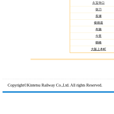
久宝寺口
弥刀
長瀬
俊徳道
布施
今里
鶴橋
大阪上本町