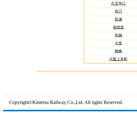
久宝寺口
弥刀
長瀬
俊徳道
布施
今里
鶴橋
大阪上本町