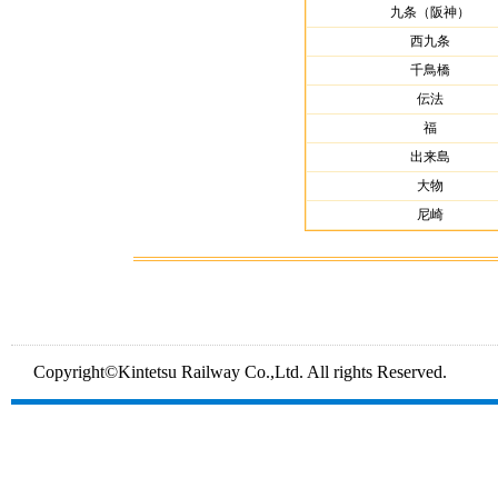
九条（阪神）
西九条
千鳥橋
伝法
福
出来島
大物
尼崎