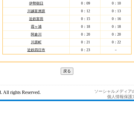
伊勢朝日
0：09
0：10
川越富洲原
0：12
0：13
近鉄富田
0：15
0：16
霞ヶ浦
0：18
0：18
阿倉川
0：20
0：20
川原町
0：21
0：22
近鉄四日市
0：23
－