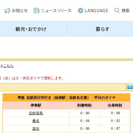
は
こちら
・14日（金）は土・休日ダイヤで運転します。
準急 近鉄四日市行き（始発駅：近鉄名古屋） 平日のダイヤ
停車駅
到着時刻
出発時刻
近鉄長島
0：00
0：00
桑名
0：04
0：05
益生
0：06
0：07