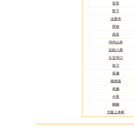
安堂
堅下
法善寺
恩智
高安
河内山本
近鉄八尾
久宝寺口
弥刀
長瀬
俊徳道
布施
今里
鶴橋
大阪上本町