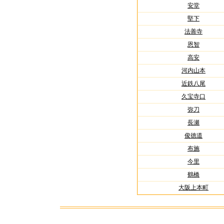
安堂
堅下
法善寺
恩智
高安
河内山本
近鉄八尾
久宝寺口
弥刀
長瀬
俊徳道
布施
今里
鶴橋
大阪上本町