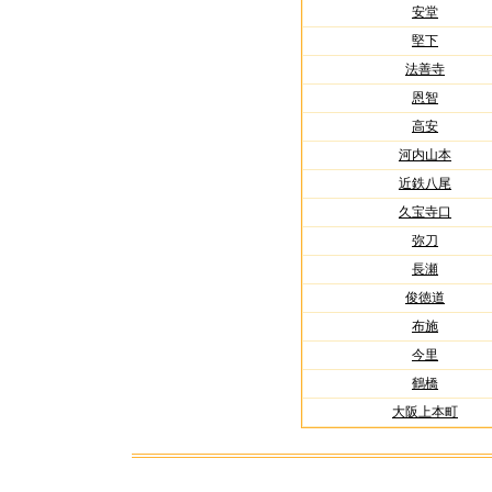
安堂
堅下
法善寺
恩智
高安
河内山本
近鉄八尾
久宝寺口
弥刀
長瀬
俊徳道
布施
今里
鶴橋
大阪上本町