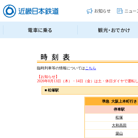
臨時列車等の情報については
こちら
【お知らせ】
2026年8月13日（木）・14日（金）は土・休日ダイヤで運転
■
松塚駅
準急 大阪上本町行
停車駅
松塚
大和高田
築山