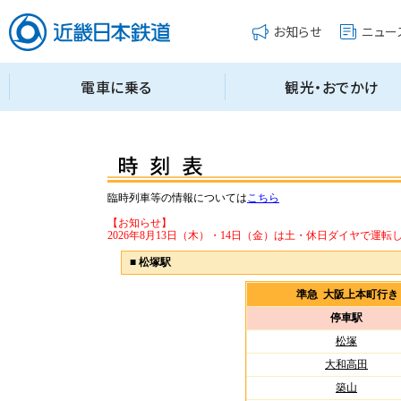
臨時列車等の情報については
こちら
【お知らせ】
2026年8月13日（木）・14日（金）は土・休日ダイヤで運転
■
松塚駅
準急 大阪上本町行
停車駅
松塚
大和高田
築山