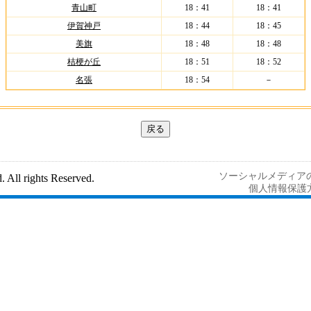
青山町
18：41
18：41
伊賀神戸
18：44
18：45
美旗
18：48
18：48
桔梗が丘
18：51
18：52
名張
18：54
－