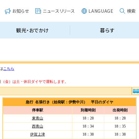
は
こちら
・14日（金）は土・休日ダイヤで運転します。
急行 名張行き（始発駅：伊勢中川） 平日のダイヤ
停車駅
到着時刻
出発時刻
東青山
18：28
18：28
西青山
18：34
18：35
伊賀上津
18：38
18：38