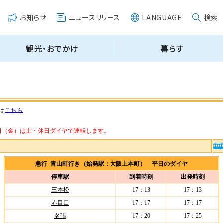
は
こちら
・14日（金）は土・休日ダイヤで運転します。
急行 青山町行き（始発駅：大阪上本町） 平日のダイヤ
停車駅
到着時刻
出発時刻
三本松
17：13
17：13
赤目口
17：17
17：17
名張
17：20
17：25