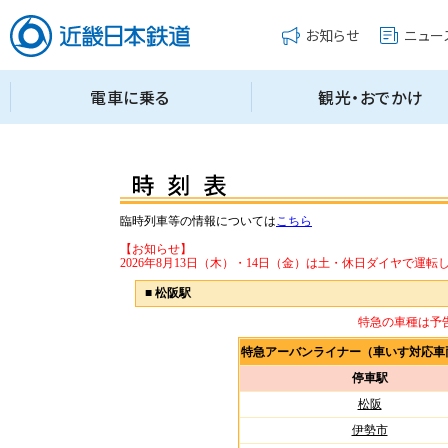
臨時列車等の情報については
こちら
【お知らせ】
2026年8月13日（木）・14日（金）は土・休日ダイヤで運転
■
松阪駅
特急の車種は予
特急アーバンライナー（車いす対応車
停車駅
松阪
伊勢市