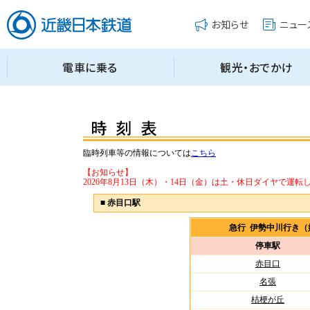
臨時列車等の情報については
こちら
【お知らせ】
2026年8月13日（木）・14日（金）は土・休日ダイヤで運転
■
赤目口駅
急行 伊勢中川行き
停車駅
赤目口
名張
桔梗が丘