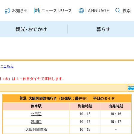
は
こちら
・14日（金）は土・休日ダイヤで運転します。
普通 大阪阿部野橋行き（始発駅：藤井寺） 平日のダイヤ
停車駅
到着時刻
出発時刻
北田辺
10：15
10：16
河堀口
10：17
10：17
大阪阿部野橋
10：19
－