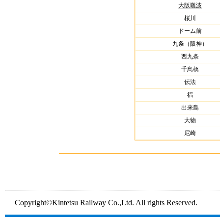
大阪難波
桜川
ドーム前
九条（阪神）
西九条
千鳥橋
伝法
福
出来島
大物
尼崎