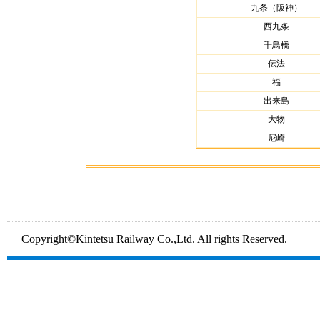
九条（阪神）
西九条
千鳥橋
伝法
福
出来島
大物
尼崎