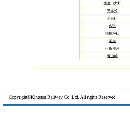
室生口大野
三本松
赤目口
名張
桔梗が丘
美旗
伊賀神戸
青山町