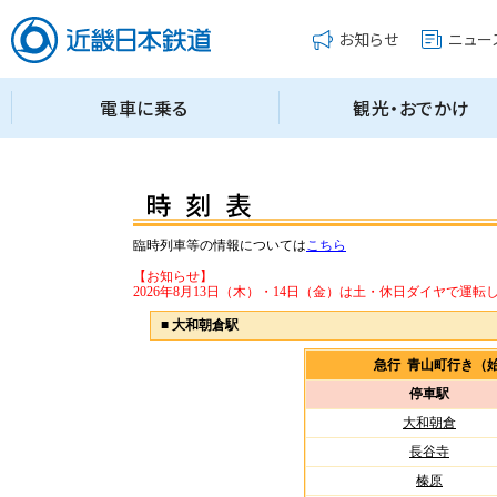
臨時列車等の情報については
こちら
【お知らせ】
2026年8月13日（木）・14日（金）は土・休日ダイヤで運転
■
大和朝倉駅
急行 青山町行き（
停車駅
大和朝倉
長谷寺
榛原