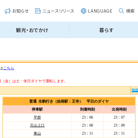
は
こちら
・14日（金）は土・休日ダイヤで運転します。
普通 生駒行き（始発駅：王寺） 平日のダイヤ
停車駅
到着時刻
出発時刻
平群
23：06
23：07
元山上口
23：08
23：09
東山
23：11
23：11