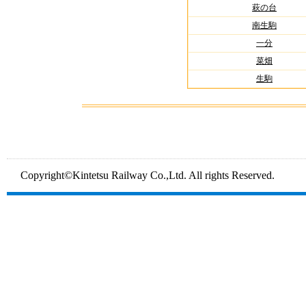
萩の台
南生駒
一分
菜畑
生駒