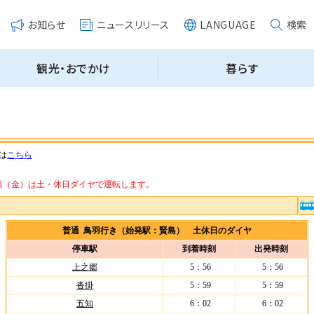
は
こちら
・14日（金）は土・休日ダイヤで運転します。
普通 鳥羽行き（始発駅：賢島） 土休日のダイヤ
停車駅
到着時刻
出発時刻
上之郷
5：56
5：56
沓掛
5：59
5：59
五知
6：02
6：02