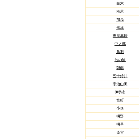
白木
松尾
加茂
船津
志摩赤崎
中之郷
鳥羽
池の浦
朝熊
五十鈴川
宇治山田
伊勢市
宮町
小俣
明野
明星
斎宮