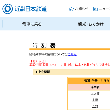
臨時列車等の情報については
こちら
【お知らせ】
2026年8月13日（木）・14日（金）は土・休日ダイヤで運転
■
上之郷駅
普通 伊勢中川行
停車駅
上之郷
沓掛
五知