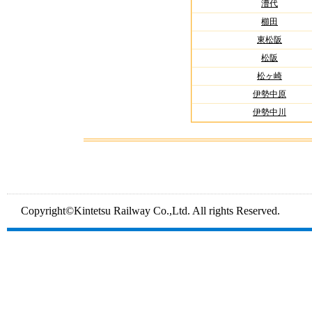
漕代
櫛田
東松阪
松阪
松ヶ崎
伊勢中原
伊勢中川