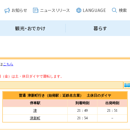
は
こちら
・14日（金）は土・休日ダイヤで運転します。
普通 津新町行き（始発駅：近鉄名古屋） 土休日のダイヤ
停車駅
到着時刻
出発時刻
津
21：49
21：51
津新町
21：54
－