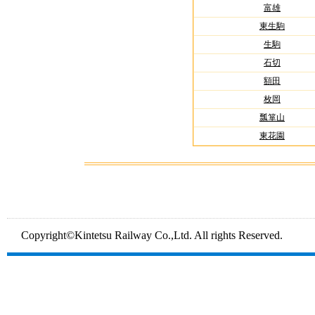
富雄
東生駒
生駒
石切
額田
枚岡
瓢箪山
東花園