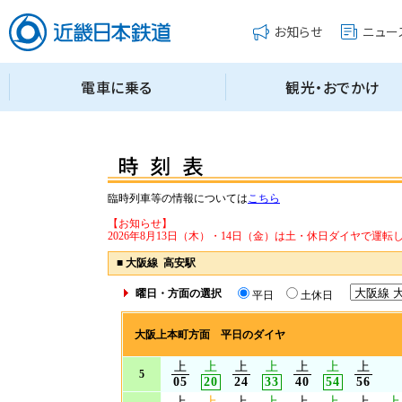
臨時列車等の情報については
こちら
【お知らせ】
2026年8月13日（木）・14日（金）は土・休日ダイヤで運転
■
大阪線 高安駅
曜日・方面の選択
平日
土休日
大阪上本町方面 平日のダイヤ
上
上
上
上
上
上
上
5
05
20
24
33
40
54
56
上
上
上
上
上
上
上
上