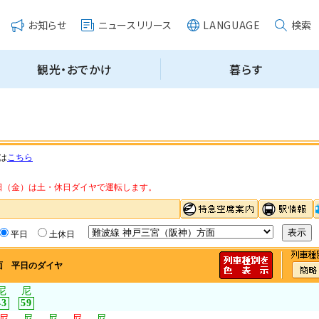
は
こちら
・14日（金）は土・休日ダイヤで運転します。
平日
土休日
面 平日のダイヤ
尼
尼
43
59
尼
尼
尼
尼
尼