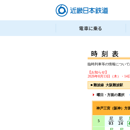
臨時列車等の情報について
【お知らせ】
2026年8月13日（木）
■
難波線 大阪難波駅
曜日・方面の選択
神戸三宮（阪神）方
尼
尼
5
03
24
尼
尼