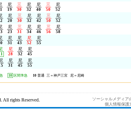
尼
尼
三
尼
尼
三
尼
11
19
30
32
40
50
52
尼
尼
三
尼
尼
三
尼
12
20
30
32
42
50
52
尼
尼
三
尼
尼
三
尼
13
23
31
34
46
56
58
尼
尼
尼
尼
尼
20
31
43
52
55
尼
尼
尼
尼
21
28
32
45
尼
尼
尼
尼
15
31
45
55
急
10
区間準急
10
普通
三＝神戸三宮 尼＝尼崎