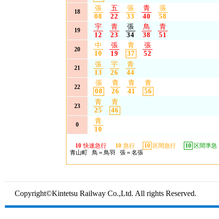
張
五
張
青
張
18
08
22
33
40
58
宇
青
張
鳥
青
19
12
23
34
38
51
中
張
青
張
20
10
19
37
52
張
宇
青
21
13
26
44
張
青
青
青
22
08
26
41
56
青
青
23
25
46
青
0
10
10
快速急行
10
急行
10
区間急行
10
区間準急
青山町 鳥＝鳥羽 張＝名張