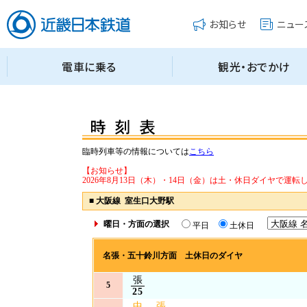
臨時列車等の情報については
こちら
【お知らせ】
2026年8月13日（木）・14日（金）は土・休日ダイヤで運転
■
大阪線 室生口大野駅
曜日・方面の選択
平日
土休日
名張・五十鈴川方面 土休日のダイヤ
張
5
25
中
張