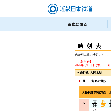
臨時列車等の情報について
【お知らせ】
2026年8月13日（木）
■
吉野線 大阿太駅
曜日・方面の選択
大阪阿部野橋方面 
古
あ
5
09
29
橿