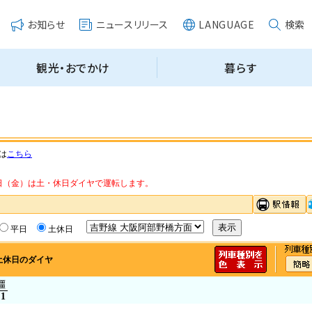
は
こちら
・14日（金）は土・休日ダイヤで運転します。
平日
土休日
土休日のダイヤ
橿
51