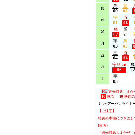
鳥
五
18
00
08
宇
五
19
01
06
鳥
賢
20
07
21
宇
鳥
21
03
05
五
五
22
04
06
宇UL
■
23
06
2
宇
0
03
10
観光特急しまか
A
10
特急
10
快速急
UL＝アーバンライナー
【ご注意】
特急の車種につきまし
(備考)
「観光特急しまかぜ」