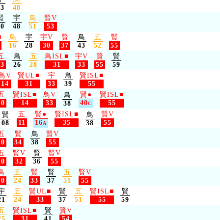
43
48
賢
宇
鳥
賢V
30
48
51
53
■
鳥
宇
宇V
賢
鳥
五
賢
16
28
30
37
43
52
55
五
鳥
五
鳥ISL
■
宇V
賢
賢
13
26
28
31
33
55
59
鳥V
賢UL
■
宇
鳥
賢ISL
■
14
31
33
39
55
五
賢ISL
■
鳥V
賢
●
賢ISL
■
鳥
10
14
33
40
55
38
C
五
賢
●
賢ISL
■
賢V
賢
鳥
11
16
35
55
08
38
A
五
賢
鳥
賢V
10
34
38
55
五
賢V
賢
賢V
10
32
36
55
鳥
五
賢
賢
五
賢V
10
24
33
37
51
55
宇
五
賢UL
■
賢
五
賢ISL
■
賢
21
24
33
37
51
55
59
五
賢ISL
■
賢
賢V
25
31
41
54