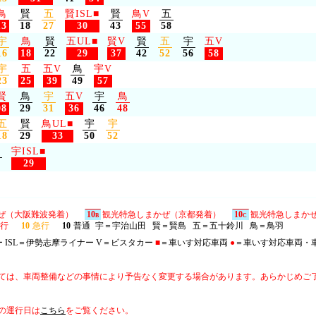
鳥
賢
五
賢ISL
■
賢
鳥V
五
13
18
27
30
43
55
58
宇
鳥
賢
五UL
■
賢V
賢
五
宇
五V
16
18
22
29
37
42
52
56
58
宇
五
五V
鳥
宇V
23
25
39
49
57
賢
鳥
宇
五V
宇
鳥
08
29
31
36
46
48
五
賢
鳥UL
■
宇
宇
18
29
33
50
52
鳥
宇ISL
■
2
29
ぜ（大阪難波発着）
10
観光特急しまかぜ（京都発着）
10
観光特急しまか
B
C
行
10
急行
10
普通
宇＝宇治山田 賢＝賢島 五＝五十鈴川 鳥＝鳥羽
 ISL＝伊勢志摩ライナー V＝ビスタカー
■
＝車いす対応車両
●
＝車いす対応車両・
ては、車両整備などの事情により予告なく変更する場合があります。あらかじめご
の運行日は
こちら
をご覧ください。