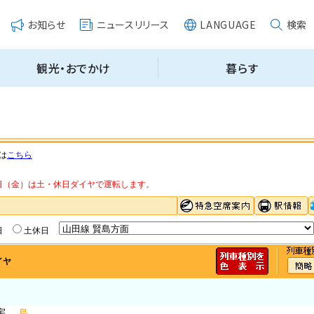
は
こちら
・14日（金）は土・休日ダイヤで運転します。
日
土休日
イヤ
宇
鳥