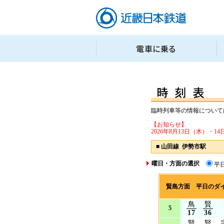
臨時列車等の情報について
【お知らせ】
2026年8月13日（木）
■
山田線 伊勢市駅
曜日・方面の選択
平
賢島方面 平日のダ
鳥
賢
5
17
36
賢
賢