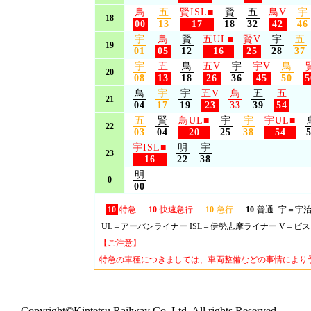
鳥
五
賢ISL
■
賢
五
鳥V
宇
18
00
13
17
18
32
42
46
宇
鳥
賢
五UL
■
賢V
宇
五
19
01
05
12
16
25
28
37
宇
五
鳥
五V
宇
宇V
鳥
20
08
13
18
26
36
45
50
5
鳥
宇
宇
五V
鳥
五
五
21
04
17
19
23
33
39
54
五
賢
鳥UL
■
宇
宇
宇UL
■
22
03
04
20
25
38
54
宇ISL
■
明
宇
23
16
22
38
明
0
00
10
特急
10
快速急行
10
急行
10
普通
宇＝宇治
UL＝アーバンライナー ISL＝伊勢志摩ライナー V＝ビ
【ご注意】
特急の車種につきましては、車両整備などの事情により