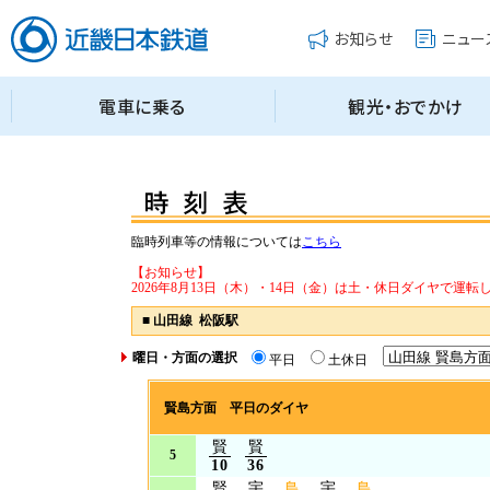
臨時列車等の情報については
こちら
【お知らせ】
2026年8月13日（木）・14日（金）は土・休日ダイヤで運転
■
山田線 松阪駅
曜日・方面の選択
平日
土休日
賢島方面 平日のダイヤ
賢
賢
5
10
36
賢
宇
鳥
宇
鳥