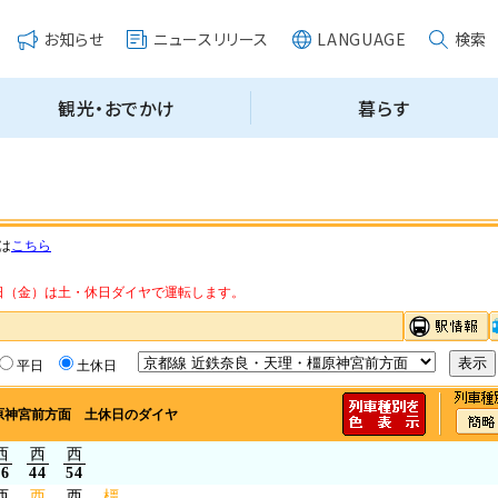
は
こちら
・14日（金）は土・休日ダイヤで運転します。
平日
土休日
原神宮前方面 土休日のダイヤ
西
西
西
26
44
54
西
西
西
橿