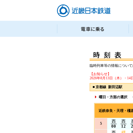
臨時列車等の情報について
【お知らせ】
2026年8月13日（木）
■
京都線 新田辺駅
曜日・方面の選択
近鉄奈良・天理・橿
西
西
5
00
12
西
橿