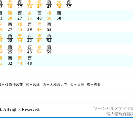
西
奈
西
奈
橿
西
天
西
13
20
27
34
40
43
50
57
西
西
西
奈
西
橿
西
13
20
27
35
40
50
58
天
西
橿
西
西
西
19
27
35
39
49
52
橿
西
奈
西
奈
西
18
28
34
42
49
54
橿
西
奈
西
奈
西
24
25
37
43
54
59
西
西
西
西
25
32
44
48
橿＝橿原神宮前 宮＝宮津 西＝大和西大寺 天＝天理 奈＝奈良