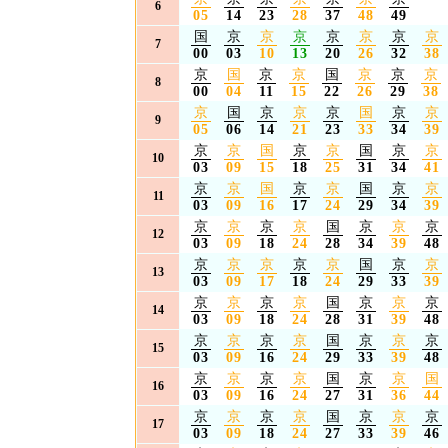
6
05
14
23
28
37
48
49
国
京
京
京
京
京
京
京
7
00
03
10
13
20
26
32
38
京
国
京
京
国
京
京
京
8
00
04
11
15
22
26
29
38
京
国
京
京
京
国
京
京
9
05
06
14
21
23
33
34
39
京
京
国
京
京
国
京
京
10
03
09
15
18
25
31
34
41
京
京
国
京
京
国
京
京
11
03
09
16
17
24
29
34
39
京
京
京
京
国
京
京
京
12
03
09
18
24
28
34
39
48
京
京
京
京
京
国
京
京
13
03
09
17
18
24
29
33
39
京
京
京
京
国
京
京
京
14
03
09
18
24
28
31
39
48
京
京
京
京
国
京
京
京
15
03
09
16
24
29
33
39
48
京
京
京
京
国
京
京
国
16
03
09
16
24
27
31
36
44
京
京
京
京
国
京
京
京
17
03
09
18
24
27
33
39
46