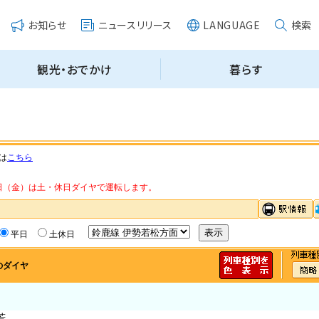
は
こちら
・14日（金）は土・休日ダイヤで運転します。
平日
土休日
のダイヤ
若