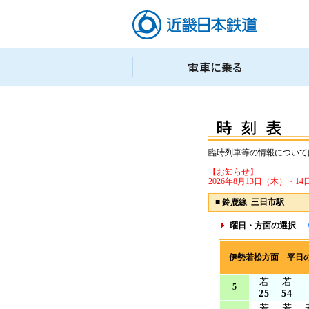
臨時列車等の情報について
【お知らせ】
2026年8月13日（木）
■
鈴鹿線 三日市駅
曜日・方面の選択
伊勢若松方面 平日
若
若
5
25
54
若
若