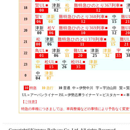
賢UL
■
津新
松
難特急ひのとり367列車
■
18
00
02
05
12
賢V
津新
難特急ひのとり368列車
■
中
難U
19
06
08
12
15
21
津新
松V
難特急ひのとり369列車
■
中
難U
20
00
06
10
12
20
松
津新
難特急ひのとり370列車
■
鳥
難U
21
00
06
11
15
21
鳥UL
■
津新
中
難UL
■
津新
津新
宇
22
01
06
11
20
25
32
35
3
中
松UL
■
中
松ISL
■
津新
23
06
15
26
35
37
中
津新
0
04
07
10
特急
10
急行
10
普通
中＝伊勢中川 宇＝宇治山田 賢＝賢
UL＝アーバンライナー ISL＝伊勢志摩ライナー V＝ビスタカー
■
＝車
【ご注意】
特急の車種につきましては、車両整備などの事情により予告なく変更