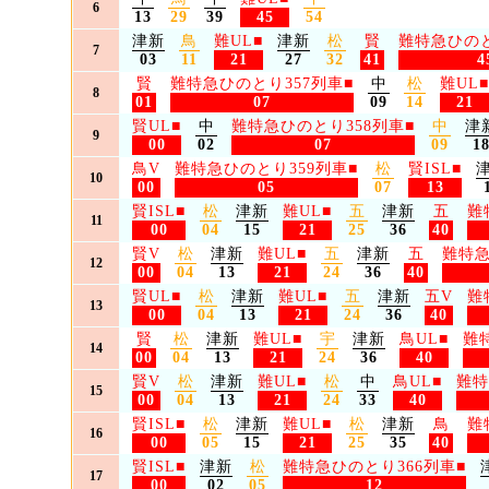
6
13
29
39
45
54
津新
鳥
難UL
■
津新
松
賢
難特急ひのと
7
03
11
21
27
32
41
4
賢
難特急ひのとり357列車
■
中
松
難UL
■
8
01
07
09
14
21
賢UL
■
中
難特急ひのとり358列車
■
中
津
9
00
02
07
09
1
鳥V
難特急ひのとり359列車
■
松
賢ISL
■
10
00
05
07
13
賢ISL
■
松
津新
難UL
■
五
津新
五
難
11
00
04
15
21
25
36
40
賢V
松
津新
難UL
■
五
津新
五
難特急
12
00
04
13
21
24
36
40
賢UL
■
松
津新
難UL
■
五
津新
五V
難
13
00
04
13
21
24
36
40
賢
松
津新
難UL
■
宇
津新
鳥UL
■
難
14
00
04
13
21
24
36
40
賢V
松
津新
難UL
■
松
中
鳥UL
■
難特
15
00
04
13
21
24
33
40
賢ISL
■
松
津新
難UL
■
松
津新
鳥
難
16
00
05
15
21
25
35
40
賢ISL
■
津新
松
難特急ひのとり366列車
■
17
00
02
05
12