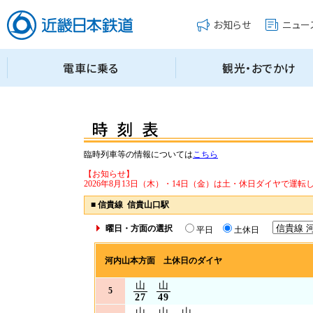
臨時列車等の情報については
こちら
【お知らせ】
2026年8月13日（木）・14日（金）は土・休日ダイヤで運転
■
信貴線 信貴山口駅
曜日・方面の選択
平日
土休日
河内山本方面 土休日のダイヤ
山
山
5
27
49
山
山
山