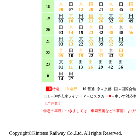
京
田
京
国
田
京
田
国
18
00
07
12
20
21
32
35
43
田
京
田
国
京
京
京
田
19
03
10
17
21
26
32
40
49
田
京
田
京
田
京
京
京
20
03
14
19
23
32
38
48
56
田
京
京
京
田
京
田
21
03
13
22
33
39
52
55
京
田
京
田
京
京
田
22
05
10
19
22
31
43
52
京
京
田
田
田
田
田
23
01
11
13
26
29
42
56
田
田
0
14
27
10
特急
10
急行
10
普通
京＝京都 国＝国際会
ISL＝伊勢志摩ライナー V＝ビスタカー
■
＝車いす対応
【ご注意】
特急の車種につきましては、車両整備などの事情により