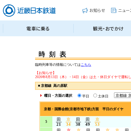
臨時列車等の情報については
こちら
【お知らせ】
2026年8月13日（木）・14日（金）は土・休日ダイヤで運転
■
京都線 高の原駅
曜日・方面の選択
平日
土休日
京都・国際会館(京都市地下鉄)方面 平日のダイヤ
田
京
田
田
京
5
21
34
38
49
53
田
京
京
田
田
京
京
田