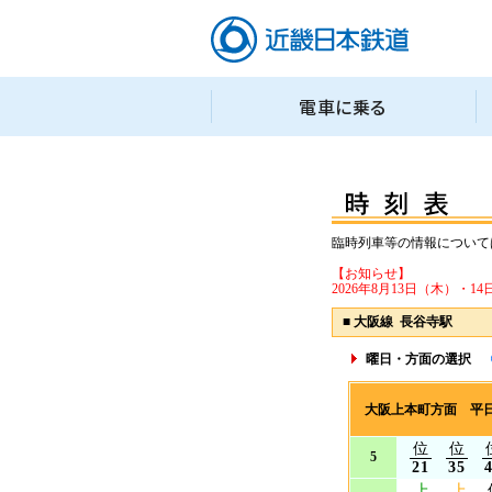
臨時列車等の情報について
【お知らせ】
2026年8月13日（木）
■
大阪線 長谷寺駅
曜日・方面の選択
大阪上本町方面 平
位
位
5
21
35
上
上