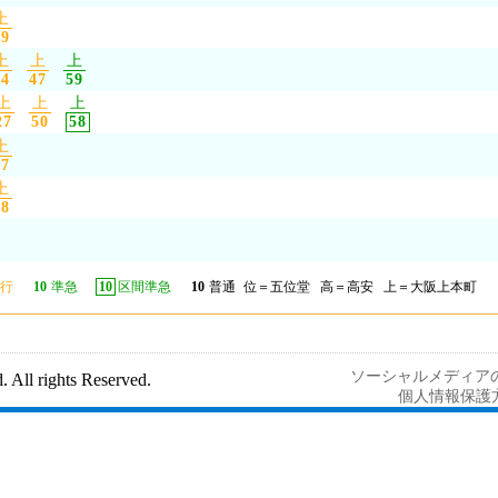
上
49
上
上
上
24
47
59
上
上
上
27
50
58
上
47
上
38
行
10
準急
10
区間準急
10
普通
位＝五位堂 高＝高安 上＝大阪上本町