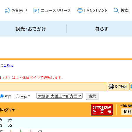
は
こちら
・14日（金）は土・休日ダイヤで運転します。
平日
土休日
日のダイヤ
位
位
49
55
位
上
上
上
位