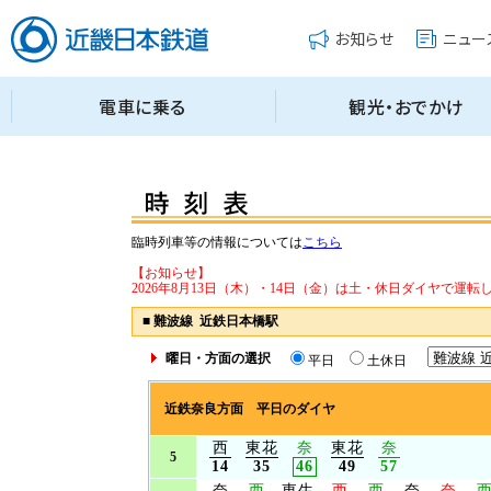
臨時列車等の情報については
こちら
【お知らせ】
2026年8月13日（木）・14日（金）は土・休日ダイヤで運転
■
難波線 近鉄日本橋駅
曜日・方面の選択
平日
土休日
近鉄奈良方面 平日のダイヤ
西
東花
奈
東花
奈
5
14
35
46
49
57
奈
西
東生
西
西
奈
奈