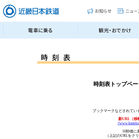
時刻表トップペー
ブックマークなどされてい
新URL（
//www.kintetsu
10秒後に
（上記のURLをク